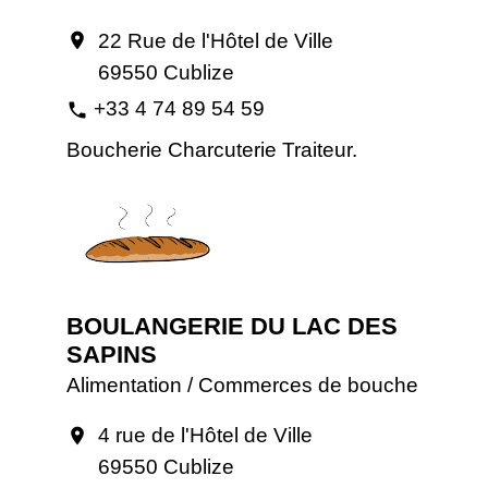
22 Rue de l'Hôtel de Ville
location_on
69550 Cublize
+33 4 74 89 54 59
phone
Boucherie Charcuterie Traiteur.
BOULANGERIE DU LAC DES
SAPINS
Alimentation / Commerces de bouche
4 rue de l'Hôtel de Ville
location_on
69550 Cublize