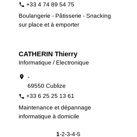
+33 4 74 89 54 75
phone
Boulangerie - Pâtisserie - Snacking
sur place et à emporter
CATHERIN Thierry
Informatique / Electronique
-
location_on
69550 Cublize
+33 6 25 25 13 61
phone
Maintenance et dépannage
informatique à domicile
1
-2
-3
-4
-5