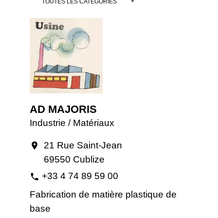
TOUTES LES CATÉGORIES
AD MAJORIS
Industrie / Matériaux
21 Rue Saint-Jean
location_on
69550 Cublize
+33 4 74 89 59 00
phone
Fabrication de matière plastique de
base