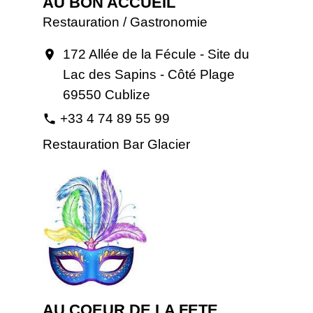
AU BON ACCUEIL
Restauration / Gastronomie
172 Allée de la Fécule - Site du
location_on
Lac des Sapins - Côté Plage
69550 Cublize
+33 4 74 89 55 99
phone
Restauration Bar Glacier
AU COEUR DE LA FETE