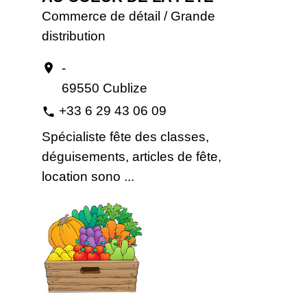
Commerce de détail / Grande
distribution
-
location_on
69550 Cublize
+33 6 29 43 06 09
phone
Spécialiste fête des classes,
déguisements, articles de fête,
location sono ...