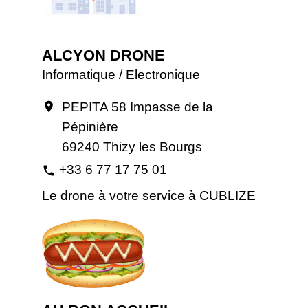
ALCYON DRONE
Informatique / Electronique
PEPITA 58 Impasse de la
location_on
Pépinière
69240 Thizy les Bourgs
+33 6 77 17 75 01
phone
Le drone à votre service à CUBLIZE