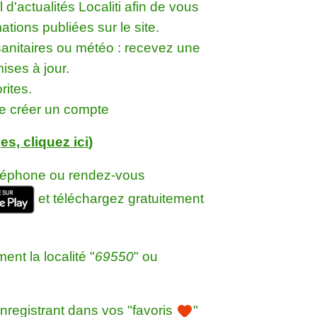
 d'actualités Localiti afin de vous
ations publiées sur le site.
anitaires ou météo : recevez une
ises à jour.
rites.
se créer un compte
es, cliquez ici
)
éléphone ou rendez-vous
et téléchargez gratuitement
nt la localité "
69550
" ou
nregistrant dans vos "favoris
"
favorite