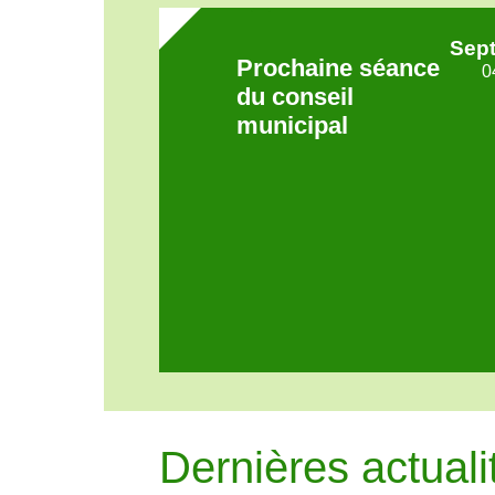
today
Sept
Prochaine séance
0
du conseil
municipal
Dernières actuali