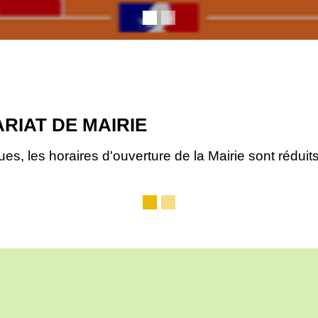
 26 juin au 7 août
A MAIRIE
icules rue du Moulin du n°8 au n°42 : travaux de voir
ires d'ouverture : 9h à 12h du mardi au