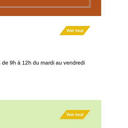
Voir tout
ie / Déviation par Rue du Stade
Voir tout