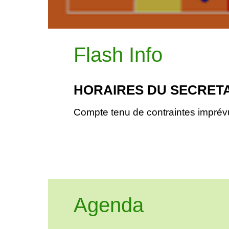
Flash Info
Travaux Rue du Moulin du
HORAIRES DE L
Circulation interdite à tous les véh
Réduction momentanée des hora
vendredi
Voir plus
Agenda