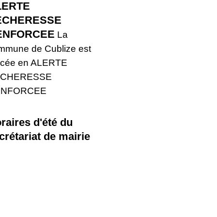
LERTE
ECHERESSE
ENFORCEE
La
mmune de Cublize est
acée en ALERTE
ECHERESSE
ENFORCEE
raires d'été du
crétariat de mairie