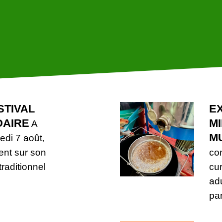
STIVAL
E
AIRE
M
A
M
edi 7 août,
ent sur son
co
raditionnel
cur
adu
par