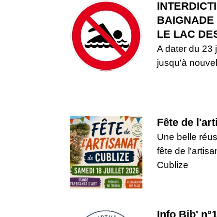
INTERDICT
BAIGNADE
LE LAC DE
A dater du 23 ju
jusqu'à nouvel
Fête de l'ar
Une belle réus
fête de l'artis
Cublize
Info Bib' n°