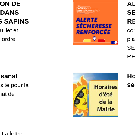
ION DE
A
 DANS
S
S SAPINS
R
illet et
co
 ordre
pl
S
R
tisanat
Ho
se
site pour la
anat de
1
La lettre