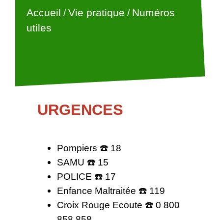
Accueil
Vie pratique
Numéros
/
/
utiles
URGENCES
Pompiers ☎️ 18
SAMU ☎️ 15
POLICE ☎️ 17
Enfance Maltraitée ☎️ 119
Croix Rouge Ecoute ☎️ 0 800
858 858