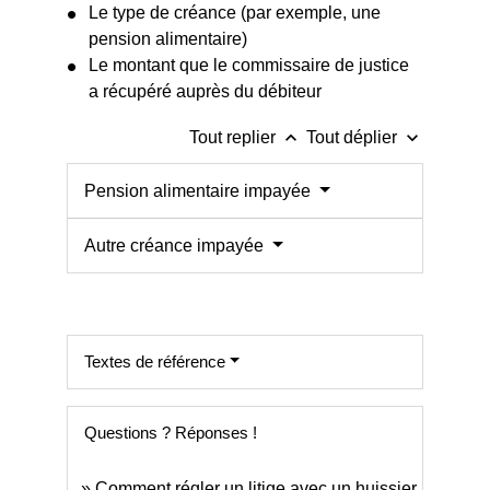
Le type de créance (par exemple, une
pension alimentaire)
Le montant que le commissaire de justice
a récupéré auprès du débiteur
keyboard_arrow_up
keyboard_arrow_down
Tout replier
Tout déplier
Pension alimentaire impayée
Autre créance impayée
Textes de référence
Questions ? Réponses !
Comment régler un litige avec un huissier