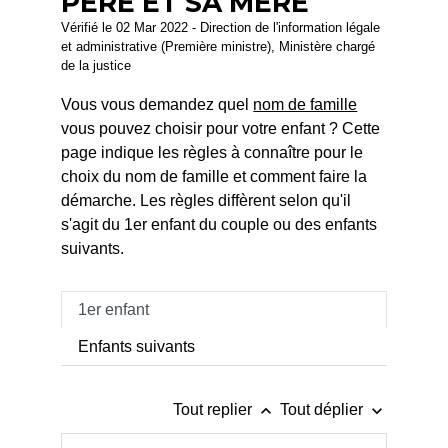
PÈRE ET SA MÈRE
Vérifié le 02 Mar 2022 - Direction de l'information légale
et administrative (Première ministre), Ministère chargé
de la justice
Vous vous demandez quel
nom de famille
vous pouvez choisir pour votre enfant ? Cette
page indique les règles à connaître pour le
choix du nom de famille et comment faire la
démarche. Les règles diffèrent selon qu'il
s'agit du 1
er
enfant du couple ou des enfants
suivants.
1er enfant
Enfants suivants
keyboard_arrow_up
keyboard_arrow_down
Tout replier
Tout déplier