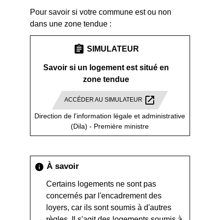
Pour savoir si votre commune est ou non
dans une zone tendue :
assignment
SIMULATEUR
Savoir si un logement est situé en
zone tendue
open_in_new
ACCÉDER AU SIMULATEUR
Direction de l'information légale et administrative
(Dila) - Première ministre
À savoir
info
Certains logements ne sont pas
concernés par l'encadrement des
loyers, car ils sont soumis à d'autres
règles. Il s'agit des
logements soumis à