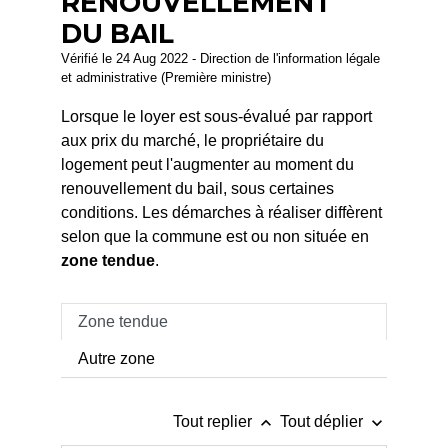
RENOUVELLEMENT
DU BAIL
Vérifié le 24 Aug 2022 - Direction de l'information légale
et administrative (Première ministre)
Lorsque le loyer est sous-évalué par rapport
aux prix du marché, le propriétaire du
logement peut l'augmenter au moment du
renouvellement du bail, sous certaines
conditions. Les démarches à réaliser diffèrent
selon que la commune est ou non située en
zone tendue
.
Zone tendue
Autre zone
keyboard_arrow_up
keyboard_arrow_down
Tout replier
Tout déplier