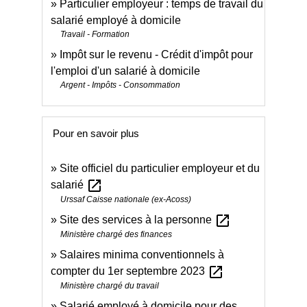
Particulier employeur : temps de travail du
salarié employé à domicile
Travail - Formation
Impôt sur le revenu - Crédit d'impôt pour
l'emploi d'un salarié à domicile
Argent - Impôts - Consommation
Pour en savoir plus
Site officiel du particulier employeur et du
open_in_new
salarié
Urssaf Caisse nationale (ex-Acoss)
open_in_new
Site des services à la personne
Ministère chargé des finances
Salaires minima conventionnels à
open_in_new
compter du 1er septembre 2023
Ministère chargé du travail
Salarié employé à domicile pour des