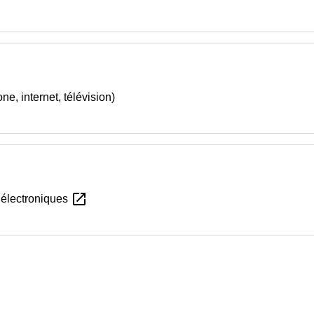
e, internet, télévision)
open_in_new
 électroniques