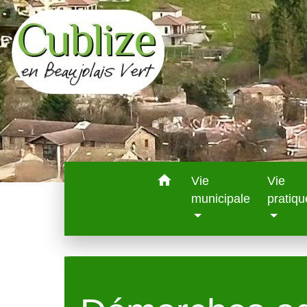
home
Vie
Vie
municipale
pratiqu