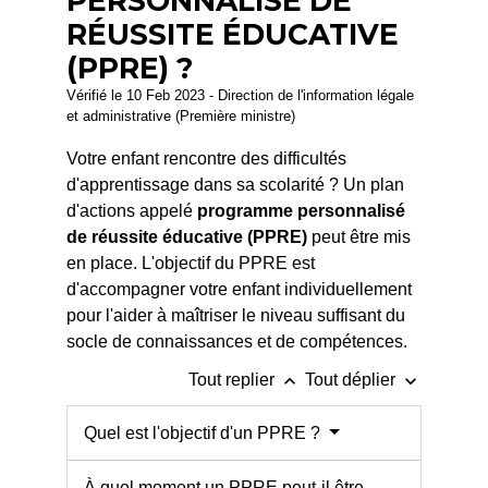
PERSONNALISÉ DE
RÉUSSITE ÉDUCATIVE
(PPRE) ?
Vérifié le 10 Feb 2023 - Direction de l'information légale
et administrative (Première ministre)
Votre enfant rencontre des difficultés
d'apprentissage dans sa scolarité ? Un plan
d'actions appelé
programme personnalisé
de réussite éducative (PPRE)
peut être mis
en place. L'objectif du PPRE est
d'accompagner votre enfant individuellement
pour l'aider à maîtriser le niveau suffisant du
socle de connaissances et de compétences.
keyboard_arrow_up
keyboard_arrow_down
Tout replier
Tout déplier
Quel est l'objectif d'un PPRE ?
À quel moment un PPRE peut-il être