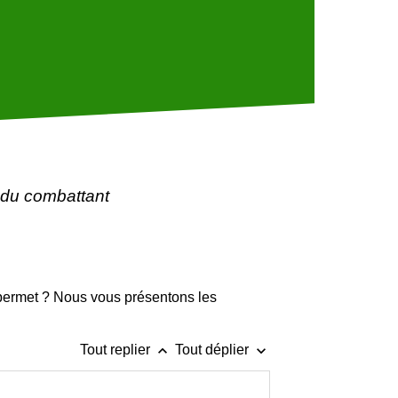
 du combattant
 permet ? Nous vous présentons les
keyboard_arrow_up
keyboard_arrow_down
Tout replier
Tout déplier