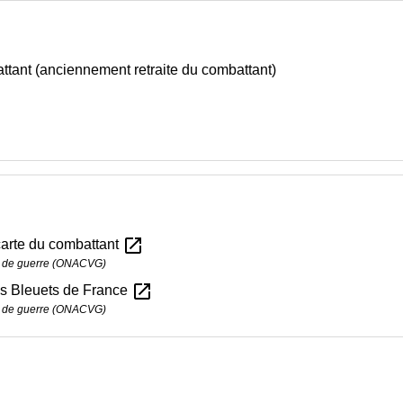
tant (anciennement retraite du combattant)
open_in_new
carte du combattant
es de guerre (ONACVG)
open_in_new
es Bleuets de France
es de guerre (ONACVG)