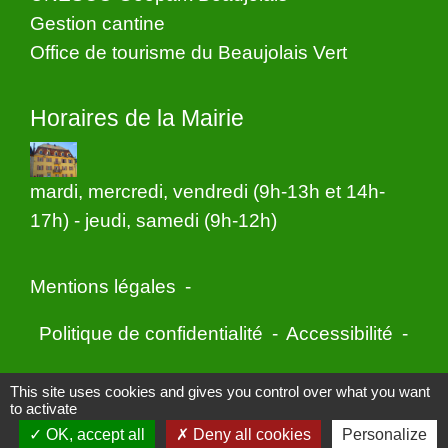
Gestion cantine
Office de tourisme du Beaujolais Vert
Horaires de la Mairie
mardi, mercredi, vendredi (9h-13h et 14h-
17h) - jeudi, samedi (9h-12h)
Mentions légales
-
Politique de confidentialité
-
Accessibilité
-
Application mobile Localiti
-
Plan du site
-
This site uses cookies and gives you control over what you want
to activate
Gestion des cookies
OK, accept all
Deny all cookies
Personalize