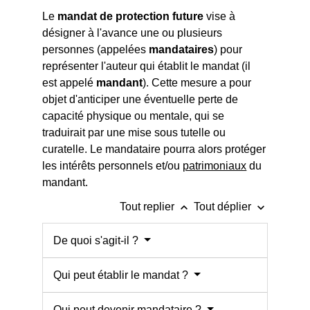
Le
mandat de protection future
vise à
désigner à l'avance une ou plusieurs
personnes (appelées
mandataires
) pour
représenter l'auteur qui établit le mandat (il
est appelé
mandant
). Cette mesure a pour
objet d'anticiper une éventuelle perte de
capacité physique ou mentale, qui se
traduirait par une mise sous tutelle ou
curatelle. Le mandataire pourra alors protéger
les intérêts personnels et/ou
patrimoniaux
du
mandant.
keyboard_arrow_up
keyboard_arrow_down
Tout replier
Tout déplier
De quoi s'agit-il ?
Qui peut établir le mandat ?
Qui peut devenir mandataire ?