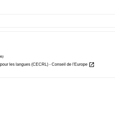
ew
ii)
open_in_new
our les langues (CECRL) - Conseil de l'Europe