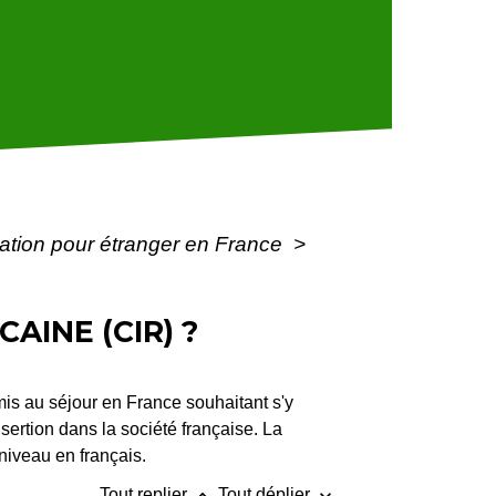
ulation pour étranger en France
>
AINE (CIR) ?
dmis au séjour en France souhaitant s'y
sertion dans la société française. La
niveau en français.
keyboard_arrow_up
keyboard_arrow_down
Tout replier
Tout déplier