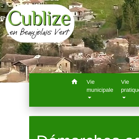
home
Vie
Vie
municipale
pratiqu