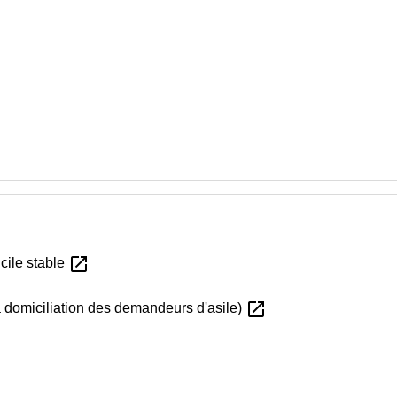
open_in_new
cile stable
open_in_new
a domiciliation des demandeurs d'asile)