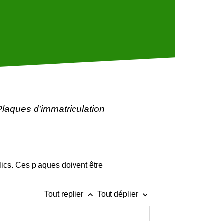
Plaques d'immatriculation
lics. Ces plaques doivent être
keyboard_arrow_up
keyboard_arrow_down
Tout replier
Tout déplier