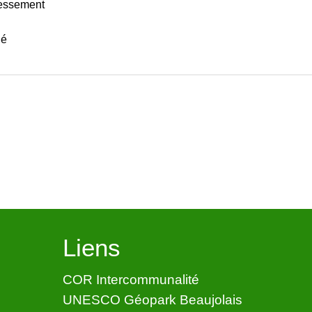
éressement
ié
Liens
COR Intercommunalité
UNESCO Géopark Beaujolais