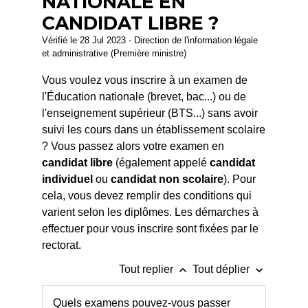
NATIONALE EN
CANDIDAT LIBRE ?
Vérifié le 28 Jul 2023 - Direction de l'information légale
et administrative (Première ministre)
Vous voulez vous inscrire à un examen de
l'Éducation nationale (brevet, bac...) ou de
l'enseignement supérieur (BTS...) sans avoir
suivi les cours dans un établissement scolaire
? Vous passez alors votre examen en
candidat libre
(également appelé
candidat
individuel
ou
candidat non scolaire
). Pour
cela, vous devez remplir des conditions qui
varient selon les diplômes. Les démarches à
effectuer pour vous inscrire sont fixées par le
rectorat.
keyboard_arrow_up
keyboard_arrow_down
Tout replier
Tout déplier
Quels examens pouvez-vous passer