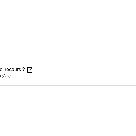
open_in_new
quel recours ?
 (Anil)