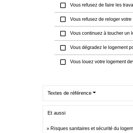
check_box_outline_blank
Vous refusez de faire les travau
check_box_outline_blank
Vous refusez de reloger votre l
check_box_outline_blank
Vous continuez à toucher un loy
check_box_outline_blank
Vous dégradez le logement pour 
check_box_outline_blank
Vous louez votre logement dev
Textes de référence
Et aussi
Risques sanitaires et sécurité du loge