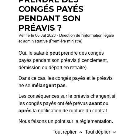
CONGÉS PAYÉS
PENDANT SON
PRÉAVIS ?
Vérifié le 06 Jul 2023 - Direction de l'information légale
et administrative (Première ministre)
Oui, le salarié
peut
prendre des congés
payés pendant son préavis (licenciement,
démission ou départ en retraite).
Dans ce cas, les congés payés et le préavis
ne se
mélangent pas
.
Les conséquences sur le préavis changent si
les congés payés ont été prévus
avant
ou
après
la notification de rupture du contrat.
Nous faisons un point sur la réglementation.
keyboard_arrow_up
keyboard_arrow_down
Tout replier
Tout déplier