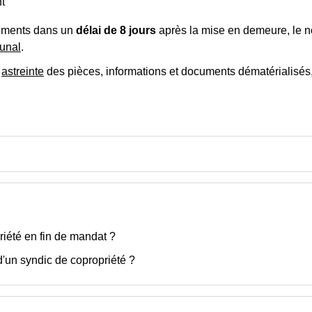
t
cuments dans un
délai de 8 jours
après la mise en demeure, le n
bunal
.
s
astreinte
des pièces, informations et documents dématérialisés
iété en fin de mandat ?
d'un syndic de copropriété ?