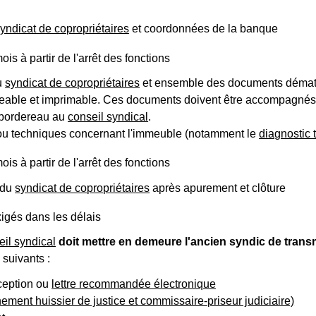
yndicat de copropriétaires
et coordonnées de la banque
s à partir de l'arrêt des fonctions
u
syndicat de copropriétaires
et ensemble des documents dématéri
geable et imprimable. Ces documents doivent être accompagnés d
e bordereau au
conseil syndical
.
u techniques concernant l'immeuble (notamment le
diagnostic 
s à partir de l'arrêt des fonctions
 du
syndicat de copropriétaires
après apurement et clôture
igés dans les délais
eil syndical
doit mettre en demeure l'ancien syndic de tran
 suivants :
ception ou
lettre recommandée électronique
ment huissier de justice et commissaire-priseur judiciaire)