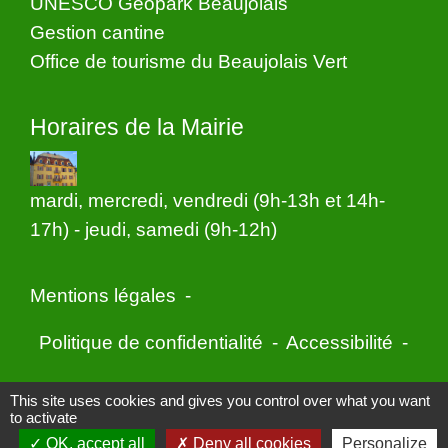
UNESCO Géopark Beaujolais
Gestion cantine
Office de tourisme du Beaujolais Vert
Horaires de la Mairie
mardi, mercredi, vendredi (9h-13h et 14h-
17h) - jeudi, samedi (9h-12h)
Mentions légales
-
Politique de confidentialité
-
Accessibilité
-
Application mobile Localiti
-
Plan du site
-
This site uses cookies and gives you control over what you want
to activate
Gestion des cookies
OK, accept all
Deny all cookies
Personalize