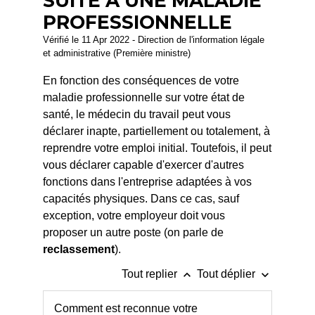
SUITE À UNE MALADIE
PROFESSIONNELLE
Vérifié le 11 Apr 2022 - Direction de l'information légale
et administrative (Première ministre)
En fonction des conséquences de votre
maladie professionnelle sur votre état de
santé, le médecin du travail peut vous
déclarer inapte, partiellement ou totalement, à
reprendre votre emploi initial. Toutefois, il peut
vous déclarer capable d'exercer d'autres
fonctions dans l'entreprise adaptées à vos
capacités physiques. Dans ce cas, sauf
exception, votre employeur doit vous
proposer un autre poste (on parle de
reclassement
).
keyboard_arrow_up
keyboard_arrow_down
Tout replier
Tout déplier
Comment est reconnue votre