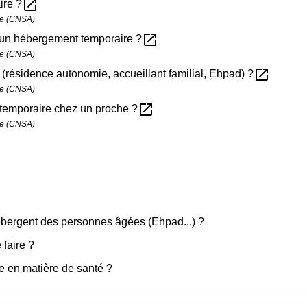
open_in_new
ire ?
mie (CNSA)
open_in_new
à un hébergement temporaire ?
mie (CNSA)
open_in_new
(résidence autonomie, accueillant familial, Ehpad) ?
mie (CNSA)
open_in_new
temporaire chez un proche ?
mie (CNSA)
bergent des personnes âgées (Ehpad...) ?
 faire ?
e en matière de santé ?