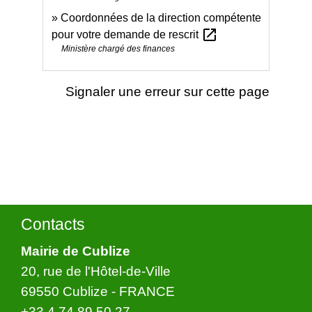
Coordonnées de la direction compétente
open_in_new
pour votre demande de rescrit
Ministère chargé des finances
Signaler une erreur sur cette page
Contacts
Mairie de Cublize
20, rue de l'Hôtel-de-Ville
69550 Cublize - FRANCE
+33 4 74 89 50 27