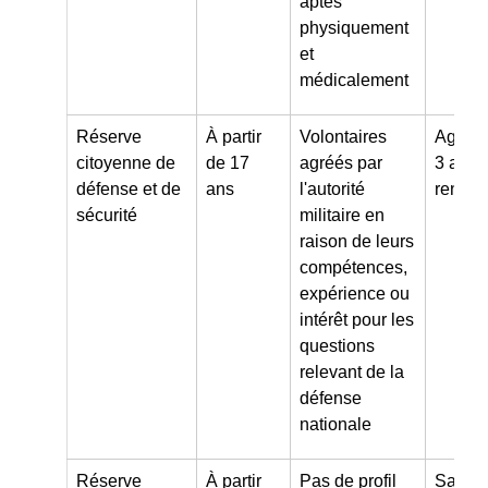
aptes
physiquement
et
médicalement
Réserve
À partir
Volontaires
Agrém
citoyenne de
de 17
agréés par
3 ans
défense et de
ans
l'autorité
renouv
sécurité
militaire en
raison de leurs
compétences,
expérience ou
intérêt pour les
questions
relevant de la
défense
nationale
Réserve
À partir
Pas de profil
Sans