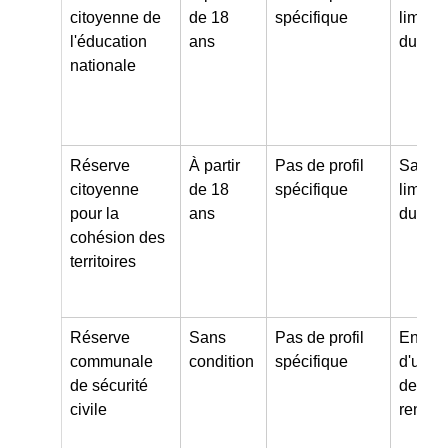
citoyenne de
de 18
spécifique
limitat
l'éducation
ans
durée
nationale
Réserve
À partir
Pas de profil
Sans
citoyenne
de 18
spécifique
limitat
pour la
ans
durée
cohésion des
territoires
Réserve
Sans
Pas de profil
Engag
communale
condition
spécifique
d'une 
de sécurité
de 1 à
civile
renouv