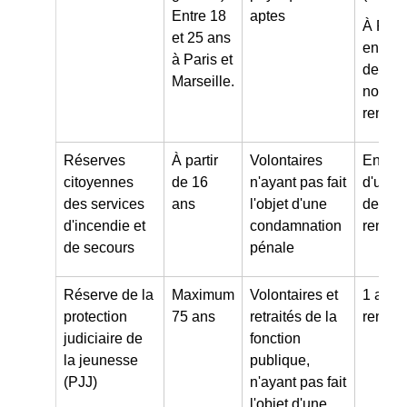
Entre 18
aptes
À Paris
et 25 ans
engag
à Paris et
de 10 
Marseille.
non
renouv
Réserves
À partir
Volontaires
Engag
citoyennes
de 16
n'ayant pas fait
d'une 
des services
ans
l'objet d'une
de 1 à
d'incendie et
condamnation
renouv
de secours
pénale
Réserve de la
Maximum
Volontaires et
1 an
protection
75 ans
retraités de la
renouv
judiciaire de
fonction
la jeunesse
publique,
(PJJ)
n'ayant pas fait
l'objet d'une