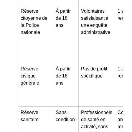
Réserve
À partir
Volontaires
1 an
citoyenne de
de 18
satisfaisant à
renouv
la Police
ans
une enquête
nationale
administrative
Réserve
À partir
Pas de profil
1 an
civique
de 16
spécifique
renouv
générale
ans
Réserve
Sans
Professionnels
Contra
sanitaire
condition
de santé en
ans,
activité, sans
renouv