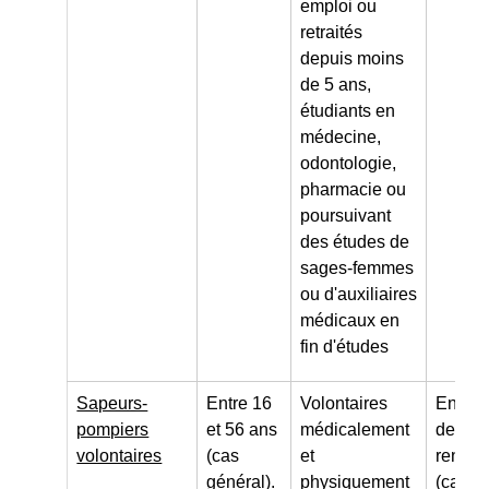
emploi ou
retraités
depuis moins
de 5 ans,
étudiants en
médecine,
odontologie,
pharmacie ou
poursuivant
des études de
sages-femmes
ou d'auxiliaires
médicaux en
fin d'études
Sapeurs-
Entre 16
Volontaires
Engag
pompiers
et 56 ans
médicalement
de 5 a
volontaires
(cas
et
renouv
général).
physiquement
(cas gé