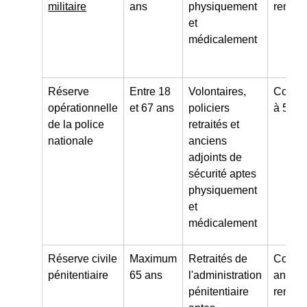
militaire
ans
physiquement
renouv
et
médicalement
Réserve
Entre 18
Volontaires,
Contra
opérationnelle
et 67 ans
policiers
à 5 an
de la police
retraités et
nationale
anciens
adjoints de
sécurité aptes
physiquement
et
médicalement
Réserve civile
Maximum
Retraités de
Contra
pénitentiaire
65 ans
l'administration
an mi
pénitentiaire
renouv