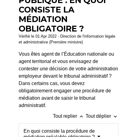
PUBLIQUE : EN QUOI
CONSISTE LA
MÉDIATION
OBLIGATOIRE ?
Vérifié le 01 Apr 2022 - Direction de l'information légale
et administrative (Première ministre)
Vous êtes agent de l’Éducation nationale ou
agent territorial et vous envisagez de
contester une décision de votre administration
employeur devant le tribunal administratif ?
Dans certains cas, vous devez
obligatoirement engager une procédure de
médiation avant de saisir le tribunal
administratif.
keyboard_arrow_up
keyboard_arrow_down
Tout replier
Tout déplier
En quoi consiste la procédure de
médiation préalable obligatoire ?