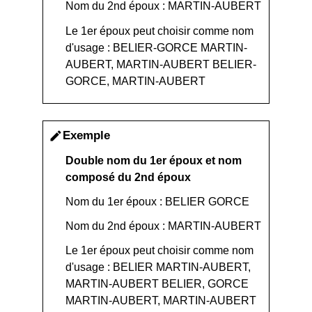
Nom du 2
nd
époux : MARTIN-AUBERT
Le 1
er
époux peut choisir comme nom
d'usage : BELIER-GORCE MARTIN-
AUBERT, MARTIN-AUBERT BELIER-
GORCE, MARTIN-AUBERT
Exemple
edit
Double nom du 1
er
époux et nom
composé du 2
nd
époux
Nom du 1
er
époux : BELIER GORCE
Nom du 2
nd
époux : MARTIN-AUBERT
Le 1
er
époux peut choisir comme nom
d'usage : BELIER MARTIN-AUBERT,
MARTIN-AUBERT BELIER, GORCE
MARTIN-AUBERT, MARTIN-AUBERT