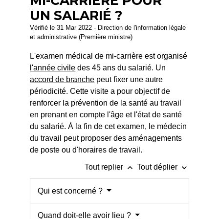
MI-CARRIÈRE POUR
UN SALARIÉ ?
Vérifié le 31 Mar 2022 - Direction de l'information légale
et administrative (Première ministre)
L'examen médical de mi-carrière est organisé
l'année civile
des 45 ans du salarié. Un
accord de branche
peut fixer une autre
périodicité. Cette visite a pour objectif de
renforcer la prévention de la santé au travail
en prenant en compte l'âge et l'état de santé
du salarié. À la fin de cet examen, le médecin
du travail peut proposer des aménagements
de poste ou d'horaires de travail.
keyboard_arrow_up
keyboard_arrow_down
Tout replier
Tout déplier
Qui est concerné ?
Quand doit-elle avoir lieu ?