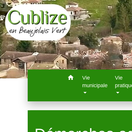
home
Vie
Vie
municipale
pratiqu