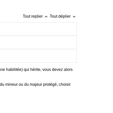
keyboard_arrow_up
keyboard_arrow_down
Tout replier
Tout déplier
ne habilitée) qui hérite, vous devez alors
du mineur ou du majeur protégé, choisir