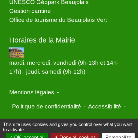
UNESCO Géopark Beaujolais
Gestion cantine
Office de tourisme du Beaujolais Vert
Horaires de la Mairie
mardi, mercredi, vendredi (9h-13h et 14h-
17h) - jeudi, samedi (9h-12h)
Mentions légales
-
Politique de confidentialité
-
Accessibilité
-
Application mobile Localiti
-
Plan du site
-
This site uses cookies and gives you control over what you want
to activate
Gestion des cookies
OK, accept all
Deny all cookies
Personalize