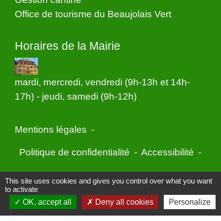
Office de tourisme du Beaujolais Vert
Horaires de la Mairie
mardi, mercredi, vendredi (9h-13h et 14h-
17h) - jeudi, samedi (9h-12h)
Mentions légales
-
Politique de confidentialité
-
Accessibilité
-
Application mobile Localiti
-
Plan du site
-
This site uses cookies and gives you control over what you want
to activate
Gestion des cookies
OK, accept all
Deny all cookies
Personalize