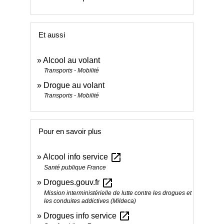
Et aussi
Alcool au volant
Transports - Mobilité
Drogue au volant
Transports - Mobilité
Pour en savoir plus
open_in_new
Alcool info service
Santé publique France
open_in_new
Drogues.gouv.fr
Mission interministérielle de lutte contre les drogues et
les conduites addictives (Mildeca)
open_in_new
Drogues info service