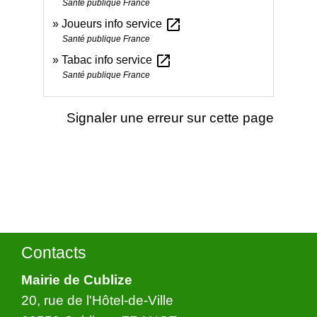
Santé publique France
open_in_new
Joueurs info service
Santé publique France
open_in_new
Tabac info service
Santé publique France
Signaler une erreur sur cette page
Contacts
Mairie de Cublize
20, rue de l'Hôtel-de-Ville