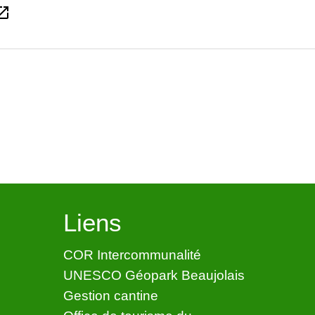
_in_new
Liens
COR Intercommunalité
UNESCO Géopark Beaujolais
Gestion cantine