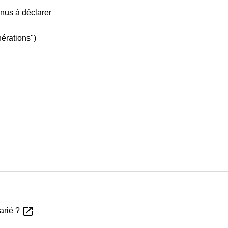
enus à déclarer
nérations")
open_in_new
arié ?