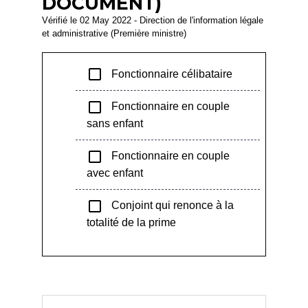
DOCUMENT)
Vérifié le 02 May 2022 - Direction de l'information légale
et administrative (Première ministre)
check_box_outline_blank
Fonctionnaire célibataire
check_box_outline_blank
Fonctionnaire en couple
sans enfant
check_box_outline_blank
Fonctionnaire en couple
avec enfant
check_box_outline_blank
Conjoint qui renonce à la
totalité de la prime