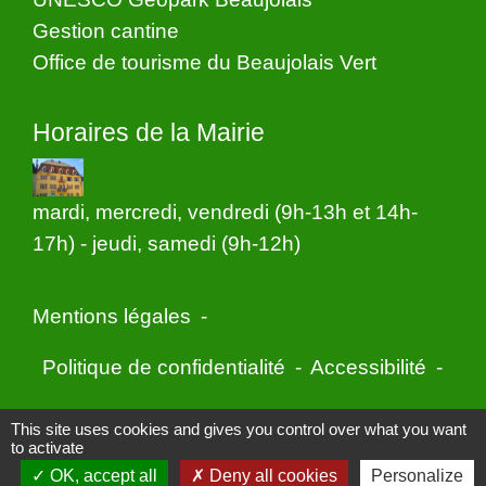
Gestion cantine
Office de tourisme du Beaujolais Vert
Horaires de la Mairie
mardi, mercredi, vendredi (9h-13h et 14h-
17h) - jeudi, samedi (9h-12h)
Mentions légales
-
Politique de confidentialité
-
Accessibilité
-
Application mobile Localiti
-
Plan du site
-
This site uses cookies and gives you control over what you want
to activate
Gestion des cookies
OK, accept all
Deny all cookies
Personalize