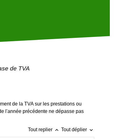
base de TVA
ment de la TVA sur les prestations ou
CA) de l'année précédente ne dépasse pas
keyboard_arrow_up
keyboard_arrow_down
Tout replier
Tout déplier