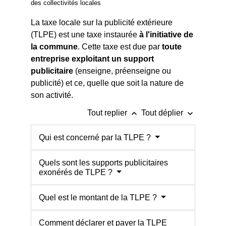
des collectivités locales
La taxe locale sur la publicité extérieure
(TLPE) est une taxe instaurée
à l'initiative de
la commune
. Cette taxe est due par
toute
entreprise exploitant un support
publicitaire
(enseigne, préenseigne ou
publicité) et ce, quelle que soit la nature de
son activité.
keyboard_arrow_up
keyboard_arrow_down
Tout replier
Tout déplier
Qui est concerné par la TLPE ?
Quels sont les supports publicitaires
exonérés de TLPE ?
Quel est le montant de la TLPE ?
Comment déclarer et payer la TLPE