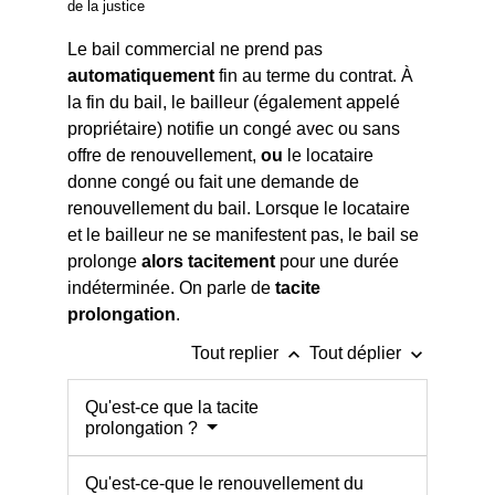
de la justice
Le bail commercial ne prend pas
automatiquement
fin au terme du contrat. À
la fin du bail, le bailleur (également appelé
propriétaire) notifie un congé avec ou sans
offre de renouvellement,
ou
le locataire
donne congé ou fait une demande de
renouvellement du bail. Lorsque le locataire
et le bailleur ne se manifestent pas, le bail se
prolonge
alors tacitement
pour une durée
indéterminée. On parle de
tacite
prolongatio
n
.
keyboard_arrow_up
keyboard_arrow_down
Tout replier
Tout déplier
Qu'est-ce que la tacite
prolongation ?
Qu'est-ce-que le renouvellement du