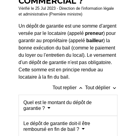
COMMERCIAL ?
Vérifié le 25 Jul 2023 - Direction de l'information légale
et administrative (Première ministre)
Un dépôt de garantie est une somme d'argent
versée par le locataire (appelé
preneur
) pour
garantir au propriétaire (appelé
bailleur
) la
bonne exécution du bail (comme le paiement
du loyer ou l'entretien du local). Le versement
d'un dépôt de garantie n'est pas obligatoire.
Cette somme est en principe rendue au
locataire à la fin du bail.
keyboard_arrow_up
keyboard_arrow_down
Tout replier
Tout déplier
Quel est le montant du dépôt de
garantie ?
Le dépôt de garantie doit-il être
remboursé en fin de bail ?