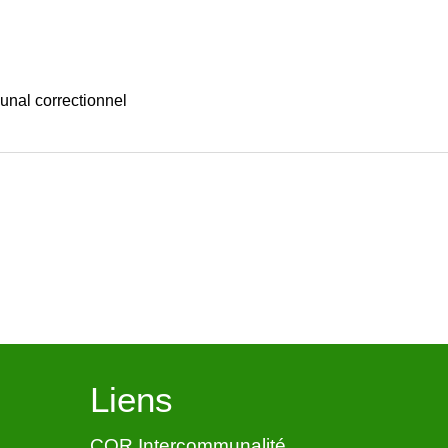
bunal correctionnel
Liens
COR Intercommunalité