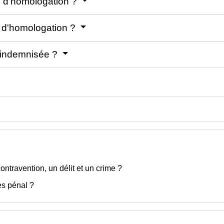
 d'homologation ?
 d'homologation ?
re indemnisée ?
ontravention, un délit et un crime ?
ès pénal ?