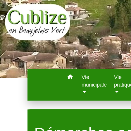
home
Vie
Vie
municipale
pratiqu