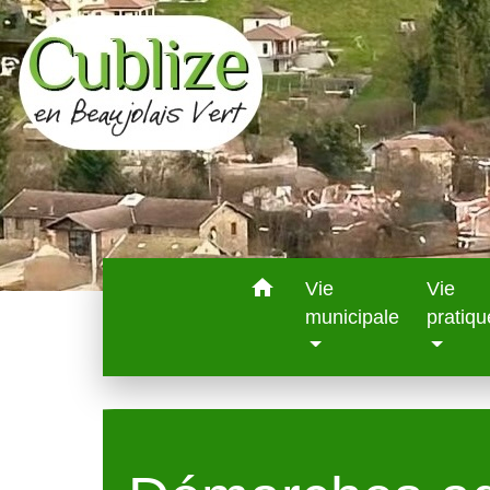
home
Vie
Vie
municipale
pratiqu