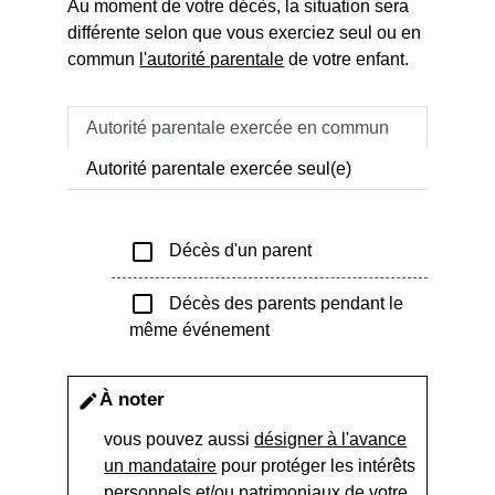
Au moment de votre décès, la situation sera
différente selon que vous exerciez seul ou en
commun
l'autorité parentale
de votre enfant.
Autorité parentale exercée en commun
Autorité parentale exercée seul(e)
check_box_outline_blank
Décès d'un parent
check_box_outline_blank
Décès des parents pendant le
même événement
À noter
edit
vous pouvez aussi
désigner à l'avance
un mandataire
pour protéger les intérêts
personnels
et/ou
patrimoniaux
de votre