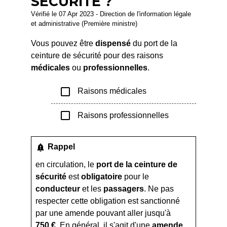
SÉCURITÉ ?
Vérifié le 07 Apr 2023 - Direction de l'information légale
et administrative (Première ministre)
Vous pouvez être
dispensé
du port de la
ceinture de sécurité pour des raisons
médicales
ou
professionnelles
.
check_box_outline_blank
Raisons médicales
check_box_outline_blank
Raisons professionnelles
notification_important
Rappel
en circulation, le
port de la ceinture de
sécurité
est
obligatoire
pour le
conducteur
et les
passagers
. Ne pas
respecter cette obligation est sanctionné
par une amende pouvant aller jusqu'à
750 €
. En général, il s'agit d'une
amende