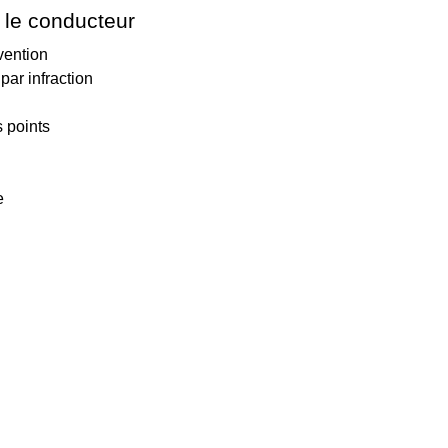
 le conducteur
vention
par infraction
 points
e