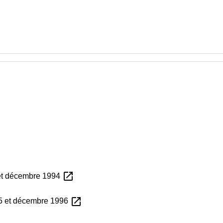
open_in_new
 et décembre 1994
open_in_new
95 et décembre 1996