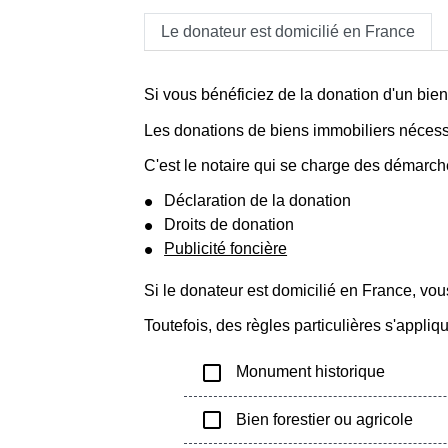
Le donateur est domicilié en France
Si vous bénéficiez de la donation d'un bien
Les donations de biens immobiliers nécessit
C'est le notaire qui se charge des démarches
Déclaration de la donation
Droits de donation
Publicité foncière
Si le donateur est domicilié en France, vo
Toutefois, des règles particulières s'appli
check_box_outline_blank
Monument historique
check_box_outline_blank
Bien forestier ou agricole