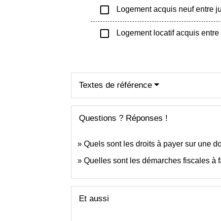
check_box_outline_blank
Logement acquis neuf entre ju
check_box_outline_blank
Logement locatif acquis entre
Textes de référence
Questions ? Réponses !
Quels sont les droits à payer sur une d
Quelles sont les démarches fiscales à 
Et aussi