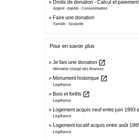
Droits de donation - Calcul et paiement
Argent - Impôts - Consommation
Faire une donation
Famille - Scolarité
Pour en savoir plus
open_in_new
Je fais une donation
Ministère chargé des finances
open_in_new
Monument historique
Legifrance
open_in_new
Bois et forêts
Legifrance
Logement acquis neuf entre juin 1993
Legifrance
Logement locatif acquis entre août 19
Legifrance