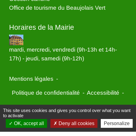
Office de tourisme du Beaujolais Vert
Horaires de la Mairie
mardi, mercredi, vendredi (9h-13h et 14h-
17h) - jeudi, samedi (9h-12h)
Mentions légales
-
Politique de confidentialité
-
Accessibilité
-
Application mobile Localiti
-
Plan du site
-
This site uses cookies and gives you control over what you want
to activate
Gestion des cookies
OK, accept all
Deny all cookies
Personalize