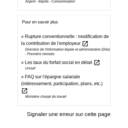
Argent - Impôts - Consommation
Pour en savoir plus
Rupture conventionnelle : modification de
open_in_new
la contribution de l'employeur
Direction de l'information légale et administrative (Dila)
- Première ministre
open_in_new
Les taux du forfait social en détail
Urssaf
FAQ sur l'épargne salariale
(intéressement, participation, plans, etc.)
open_in_new
Ministère chargé du travail
Signaler une erreur sur cette page