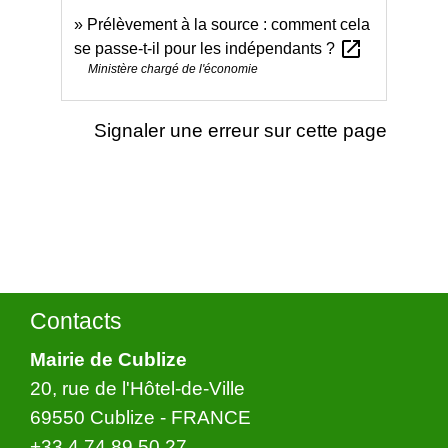
Prélèvement à la source : comment cela
open_in_new
se passe-t-il pour les indépendants ?
Ministère chargé de l'économie
Signaler une erreur sur cette page
Contacts
Mairie de Cublize
20, rue de l'Hôtel-de-Ville
69550 Cublize - FRANCE
+33 4 74 89 50 27